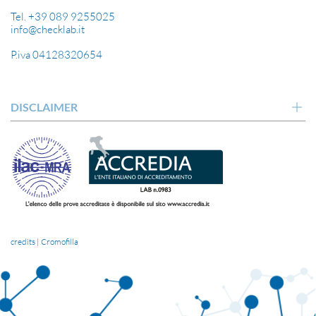
Tel. +39 089 9255025
info@checklab.it
P.iva 04128320654
DISCLAIMER
credits | Cromofilla