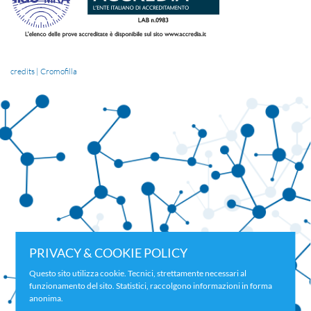
credits | Cromofilla
PRIVACY & COOKIE POLICY
Questo sito utilizza cookie. Tecnici, strettamente necessari al
funzionamento del sito. Statistici, raccolgono informazioni in forma
anonima.